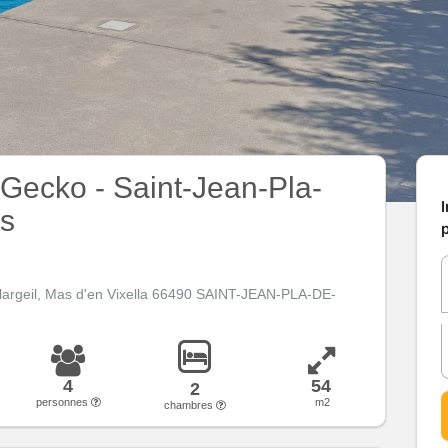
 Gecko - Saint-Jean-Pla-
I
s
p
largeil, Mas d'en Vixella 66490 SAINT-JEAN-PLA-DE-
4
54
2
personnes
m2
chambres