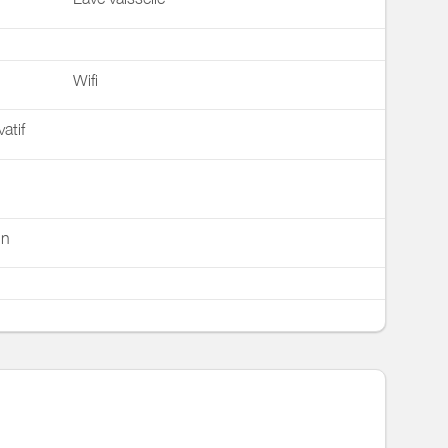
Wifi
vatif
in