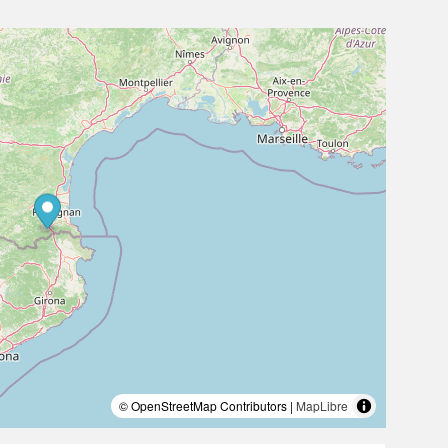
© OpenStreetMap Contributors |
MapLibre