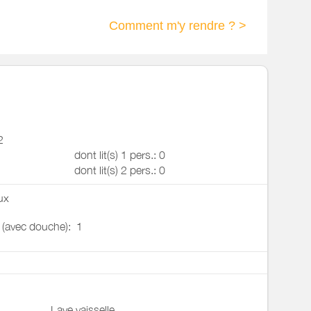
Comment m'y rendre ? >
2
dont lit(s) 1 pers.: 0
dont lit(s) 2 pers.: 0
ux
u (avec douche):
1
Lave vaisselle