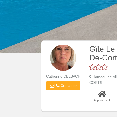
Gîte Le
De-Cort
Catherine DELBACH
Hameau de Vil
CORTS
Contacter
Appartement